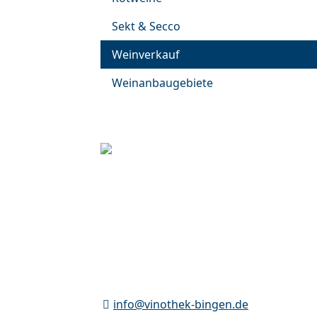
Sekt & Secco
Weinverkauf
Weinanbaugebiete
Vinothek Bingen am Rhein
Inhaber Andre Choquet
Hindenburganlage 2
55411 Bingen am Rhein
Telefon: +49 (0) 6721 – 30 98 99 2
info@vinothek-bingen.de